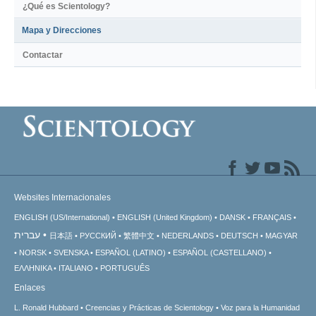
¿Qué es Scientology?
Mapa y Direcciones
Contactar
Websites Internacionales
ENGLISH (US/International)
ENGLISH (United Kingdom)
DANSK
FRANÇAIS
עברית
日本語
РУССКИЙ
繁體中文
NEDERLANDS
DEUTSCH
MAGYAR
NORSK
SVENSKA
ESPAÑOL (LATINO)
ESPAÑOL (CASTELLANO)
ΕΛΛΗΝΙΚA
ITALIANO
PORTUGUÊS
Enlaces
L. Ronald Hubbard
Creencias y Prácticas de Scientology
Voz para la Humanidad