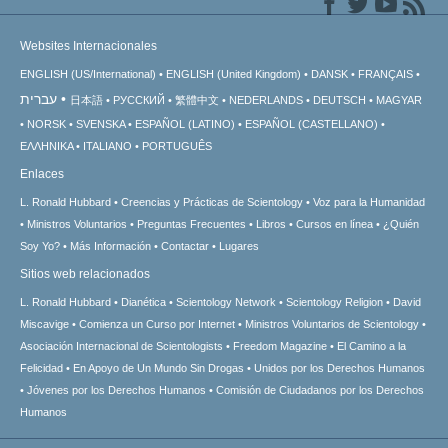
Websites Internacionales
ENGLISH (US/International)
ENGLISH (United Kingdom)
DANSK
FRANÇAIS
עברית
日本語
РУССКИЙ
繁體中文
NEDERLANDS
DEUTSCH
MAGYAR
NORSK
SVENSKA
ESPAÑOL (LATINO)
ESPAÑOL (CASTELLANO)
ΕΛΛΗΝΙΚA
ITALIANO
PORTUGUÊS
Enlaces
L. Ronald Hubbard
Creencias y Prácticas de Scientology
Voz para la Humanidad
Ministros Voluntarios
Preguntas Frecuentes
Libros
Cursos en línea
¿Quién
Soy Yo?
Más Información
Contactar
Lugares
Sitios web relacionados
L. Ronald Hubbard
Dianética
Scientology Network
Scientology Religion
David
Miscavige
Comienza un Curso por Internet
Ministros Voluntarios de Scientology
Asociación Internacional de Scientologists
Freedom Magazine
El Camino a la
Felicidad
En Apoyo de Un Mundo Sin Drogas
Unidos por los Derechos Humanos
Jóvenes por los Derechos Humanos
Comisión de Ciudadanos por los Derechos
Humanos