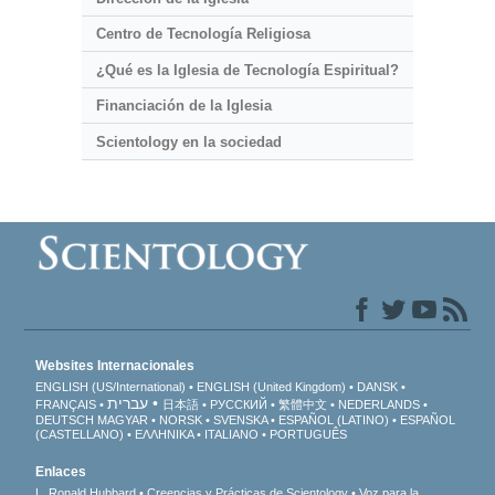
Centro de Tecnología Religiosa
¿Qué es la Iglesia de Tecnología Espiritual?
Financiación de la Iglesia
Scientology en la sociedad
Websites Internacionales
ENGLISH (US/International)
ENGLISH (United Kingdom)
DANSK
עברית
FRANÇAIS
日本語
РУССКИЙ
繁體中文
NEDERLANDS
DEUTSCH
MAGYAR
NORSK
SVENSKA
ESPAÑOL (LATINO)
ESPAÑOL
(CASTELLANO)
ΕΛΛΗΝΙΚA
ITALIANO
PORTUGUÊS
Enlaces
L. Ronald Hubbard
Creencias y Prácticas de Scientology
Voz para la