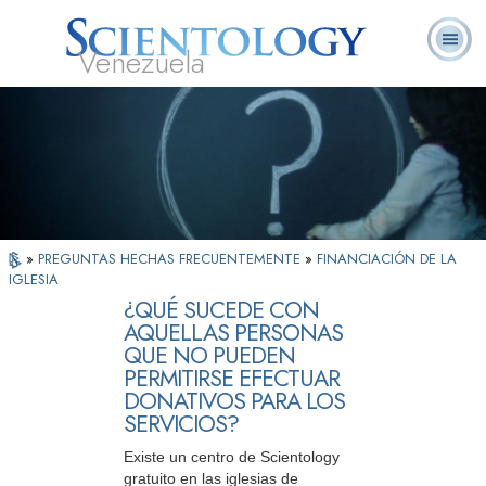
Venezuela
L. Ronald
¿Qué es
Ministros
Preguntas
Libros
Hubbard
Scientology?
Voluntarios
Frecuentes
»
PREGUNTAS HECHAS FRECUENTEMENTE
»
FINANCIACIÓN DE LA
IGLESIA
¿QUÉ SUCEDE CON
AQUELLAS PERSONAS
QUE NO PUEDEN
PERMITIRSE EFECTUAR
DONATIVOS PARA LOS
SERVICIOS?
Existe un centro de Scientology
gratuito en las iglesias de