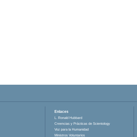
Enlaces
L. Ronald Hubbard
Creencias y Prácticas de Scientology
Voz para la Humanidad
Ministros Voluntarios