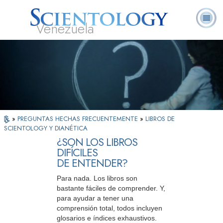
Venezuela
L. Ronald
¿Qué es
Ministros
Preguntas
Libros
Hubbard
Scientology?
Voluntarios
Frecuentes
»
PREGUNTAS HECHAS FRECUENTEMENTE
»
LIBROS DE
SCIENTOLOGY Y DIANÉTICA
¿SON LOS LIBROS
DIFÍCILES
DE ENTENDER?
Para nada. Los libros son
bastante fáciles de comprender. Y,
para ayudar a tener una
comprensión total, todos incluyen
glosarios e índices exhaustivos.