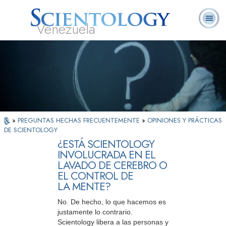
Venezuela
L. Ronald
¿Qué es
Ministros
Preguntas
Libros
Hubbard
Scientology?
Voluntarios
Frecuentes
»
PREGUNTAS HECHAS FRECUENTEMENTE
»
OPINIONES Y PRÁCTICAS
DE SCIENTOLOGY
¿ESTÁ SCIENTOLOGY
INVOLUCRADA EN EL
LAVADO DE CEREBRO O
EL CONTROL DE
LA MENTE?
No. De hecho, lo que hacemos es
justamente lo contrario.
Scientology libera a las personas y