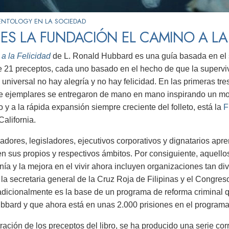
ENTOLOGY EN LA SOCIEDAD
ES LA FUNDACIÓN EL CAMINO A LA 
a la Felicidad
de L. Ronald Hubbard es una guía basada en el 
21 preceptos, cada uno basado en el hecho de que la supervive
d universal no hay alegría y no hay felicidad. En las primeras tr
e ejemplares se entregaron de mano en mano inspirando un mo
 y a la rápida expansión siempre creciente del folleto, está la
F
California.
adores, legisladores, ejecutivos corporativos y dignatarios ap
n sus propios y respectivos ámbitos. Por consiguiente, aquello
nía y la mejora en el vivir ahora incluyen organizaciones tan d
la secretaria general de la Cruz Roja de Filipinas y el Congres
adicionalmente es la base de un programa de reforma criminal qu
bard y que ahora está en unas 2.000 prisiones en el program
ración de los preceptos del libro, se ha producido una serie c