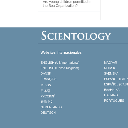
Are young children permitted in
the Sea Organization?
Websites Internacionales
ENGLISH (US/International)
MAGYAR
ENGLISH (United Kingdom)
NORSK
DANSK
SVENSKA
FRANÇAIS
ESPAÑOL (LATI
עברית
ESPAÑOL (CAS
ΕΛΛΗΝΙΚA
日本語
ITALIANO
РУССКИЙ
PORTUGUÊS
繁體中文
NEDERLANDS
DEUTSCH