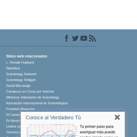
Sitios web relacionados
L. Ronald Hubbard
Dianética
Scientology Network
Scientology Religion
David Miscavige
Comienza un Curso por Internet
Ministros Voluntarios de Scientology
Asociación Internacional de Scientologists
Freedom Magazine
El Camino a la Felicidad
Conoce al Verdadero Tú
En Apoyo de Un Mundo Sin Drogas
Tu primer paso para
Unidos por los Derechos Humanos
averiguar más puede
Jóvenes por los Derechos Humanos