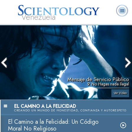
Venezuela
L. Ronald
¿Qué es
Ministros
Preguntas
Libros
Hubbard
Scientology?
Voluntarios
Frecuentes
Mensaje de Servicio Público
9. No Hagas nada Ilegal
Ver Video
EL CAMINO A LA FELICIDAD
CREANDO UN MUNDO DE HONESTIDAD, CONFIANZA Y AUTORESPETO
El Camino a la Felicidad: Un Código
Moral No Religioso