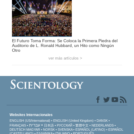
El Futuro Toma Forma: Se Coloca la Primera Piedra del
Auditorio de L. Ronald Hubbard, un Hito como Ningún
Otro
ver más artículos >
Websites Internacionales
ENGLISH (US/International)
ENGLISH (United Kingdom)
DANSK
עברית
FRANÇAIS
日本語
РУССКИЙ
繁體中文
NEDERLANDS
DEUTSCH
MAGYAR
NORSK
SVENSKA
ESPAÑOL (LATINO)
ESPAÑOL
(CASTELLANO)
ΕΛΛΗΝΙΚA
ITALIANO
PORTUGUÊS