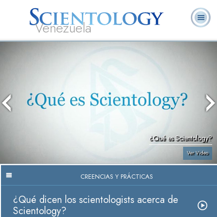
Venezuela
L. Ronald
¿Qué es
Ministros
Preguntas
Libros
Hubbard
Scientology?
Voluntarios
Frecuentes
¿Qué es Scientology?
Ver Video
CREENCIAS Y PRÁCTICAS
¿Qué dicen los scientologists acerca de
Scientology?