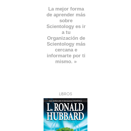
La mejor forma
de aprender más
sobre
Scientology es ir
a tu
Organización de
Scientology más
cercana e
informarte por ti
mismo. »
LIBROS