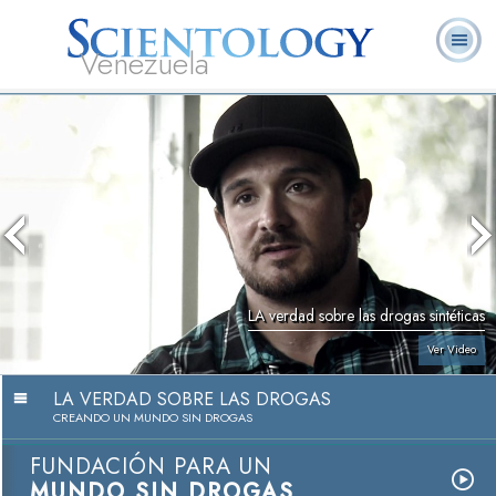
Venezuela
L. Ronald
¿Qué es
Ministros
Preguntas
Libros
Hubbard
Scientology?
Voluntarios
Frecuentes
LA verdad sobre las drogas sintéticas
Ver Video
LA VERDAD SOBRE LAS DROGAS
CREANDO UN MUNDO SIN DROGAS
FUNDACIÓN PARA UN
MUNDO SIN DROGAS