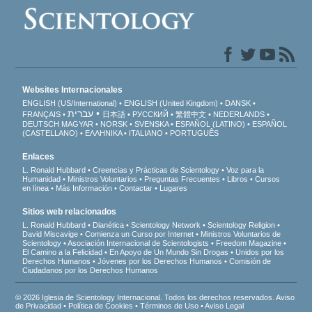
Websites Internacionales
ENGLISH (US/International)
ENGLISH (United Kingdom)
DANSK
עברית
FRANÇAIS
日本語
РУССКИЙ
繁體中文
NEDERLANDS
DEUTSCH
MAGYAR
NORSK
SVENSKA
ESPAÑOL (LATINO)
ESPAÑOL
(CASTELLANO)
ΕΛΛΗΝΙΚA
ITALIANO
PORTUGUÊS
Enlaces
L. Ronald Hubbard
Creencias y Prácticas de Scientology
Voz para la
Humanidad
Ministros Voluntarios
Preguntas Frecuentes
Libros
Cursos
en línea
Más Información
Contactar
Lugares
Sitios web relacionados
L. Ronald Hubbard
Dianética
Scientology Network
Scientology Religion
David Miscavige
Comienza un Curso por Internet
Ministros Voluntarios de
Scientology
Asociación Internacional de Scientologists
Freedom Magazine
El Camino a la Felicidad
En Apoyo de Un Mundo Sin Drogas
Unidos por los
Derechos Humanos
Jóvenes por los Derechos Humanos
Comisión de
Ciudadanos por los Derechos Humanos
© 2026 Iglesia de Scientology Internacional. Todos los derechos reservados.
Aviso
de Privacidad
•
Política de Cookies
•
Términos de Uso
•
Aviso Legal