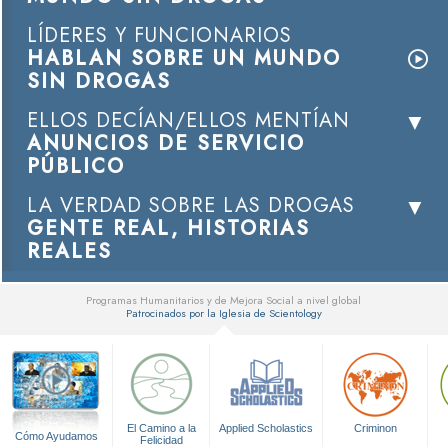
LÍDERES Y FUNCIONARIOS
HABLAN SOBRE UN MUNDO
SIN DROGAS
ELLOS DECÍAN/ELLOS MENTÍAN
ANUNCIOS DE SERVICIO
PÚBLICO
LA VERDAD SOBRE LAS DROGAS
GENTE REAL, HISTORIAS
REALES
Programas Humanitarios y de Mejora Social a nivel global
Patrocinados por la Iglesia de Scientology
▼
El Camino a la
Applied Scholastics
Criminon
Cómo Ayudamos
Felicidad