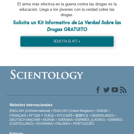
El arma más efectiva en la guerra contra las drogas es la
educación. Llega a los jóvenes con la verdad sobre las
drogas.
Solicita un Kit Informativo
de La Verdad Sobre las
Drogas
GRATUITO
SOLICITA EL KIT »
Websites Internacionales
ENGLISH (US/International)
ENGLISH (United Kingdom)
DANSK
עברית
FRANÇAIS
日本語
РУССКИЙ
繁體中文
NEDERLANDS
DEUTSCH
MAGYAR
NORSK
SVENSKA
ESPAÑOL (LATINO)
ESPAÑOL
(CASTELLANO)
ΕΛΛΗΝΙΚA
ITALIANO
PORTUGUÊS
Enlaces