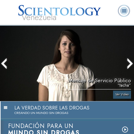
Venezuela
L. Ronald
¿Qué es
Ministros
Preguntas
Libros
Hubbard
Scientology?
Voluntarios
Frecuentes
Mensaje de Servicio Público
“tacha”
Ver Video
LA VERDAD SOBRE LAS DROGAS
CREANDO UN MUNDO SIN DROGAS
FUNDACIÓN PARA UN
MUNDO SIN DROGAS