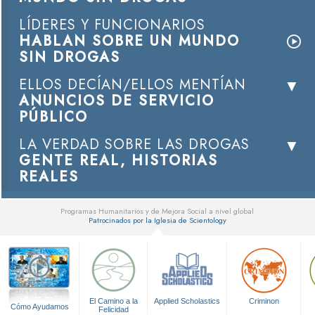
LÍDERES Y FUNCIONARIOS
HABLAN SOBRE UN MUNDO
SIN DROGAS
ELLOS DECÍAN/ELLOS MENTÍAN
ANUNCIOS DE SERVICIO
PÚBLICO
LA VERDAD SOBRE LAS DROGAS
GENTE REAL, HISTORIAS
REALES
Programas Humanitarios y de Mejora Social a nivel global
Patrocinados por la Iglesia de Scientology
▼
El Camino a la
Applied Scholastics
Criminon
Cómo Ayudamos
Felicidad