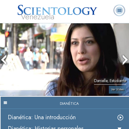
Venezuela
L. Ronald
¿Qué es
Ministros
Preguntas
Libros
Hubbard
Scientology?
Voluntarios
Frecuentes
Danielle, Estudiante
Ver Video
DIANÉTICA
Dianética: Una introducción
Dianética: Historias personales