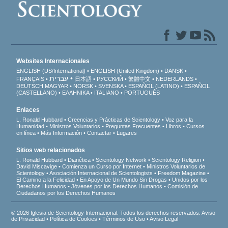
Websites Internacionales
ENGLISH (US/International)
ENGLISH (United Kingdom)
DANSK
עברית
FRANÇAIS
日本語
РУССКИЙ
繁體中文
NEDERLANDS
DEUTSCH
MAGYAR
NORSK
SVENSKA
ESPAÑOL (LATINO)
ESPAÑOL
(CASTELLANO)
ΕΛΛΗΝΙΚA
ITALIANO
PORTUGUÊS
Enlaces
L. Ronald Hubbard
Creencias y Prácticas de Scientology
Voz para la
Humanidad
Ministros Voluntarios
Preguntas Frecuentes
Libros
Cursos
en línea
Más Información
Contactar
Lugares
Sitios web relacionados
L. Ronald Hubbard
Dianética
Scientology Network
Scientology Religion
David Miscavige
Comienza un Curso por Internet
Ministros Voluntarios de
Scientology
Asociación Internacional de Scientologists
Freedom Magazine
El Camino a la Felicidad
En Apoyo de Un Mundo Sin Drogas
Unidos por los
Derechos Humanos
Jóvenes por los Derechos Humanos
Comisión de
Ciudadanos por los Derechos Humanos
© 2026 Iglesia de Scientology Internacional. Todos los derechos reservados.
Aviso
de Privacidad
•
Política de Cookies
•
Términos de Uso
•
Aviso Legal