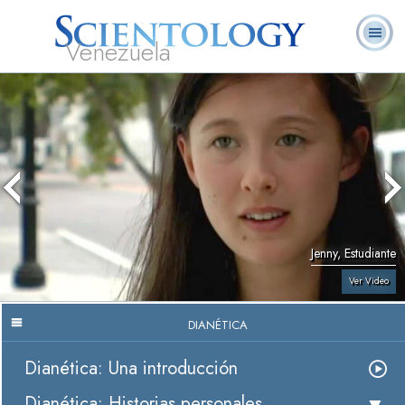
Venezuela
L. Ronald
¿Qué es
Ministros
Preguntas
Libros
Hubbard
Scientology?
Voluntarios
Frecuentes
Jenny, Estudiante
Ver Video
DIANÉTICA
Dianética: Una introducción
Dianética: Historias personales