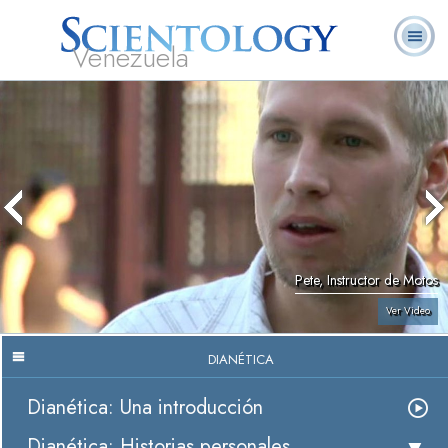
Venezuela
L. Ronald
¿Qué es
Ministros
Preguntas
Libros
Hubbard
Scientology?
Voluntarios
Frecuentes
Pete, Instructor de Motos
Ver Video
DIANÉTICA
Dianética: Una introducción
Dianética: Historias personales