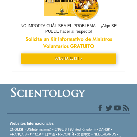
NO IMPORTA CUÁL SEA EL PROBLEMA… ¡Algo SE
PUEDE hacer al respecto!
Solicita un Kit Informativo de Ministros
Voluntarios GRATUITO
SOLICITA EL KIT »
Websites Internacionales
ENGLISH (US/International)
ENGLISH (United Kingdom)
DANSK
עברית
FRANÇAIS
日本語
РУССКИЙ
繁體中文
NEDERLANDS