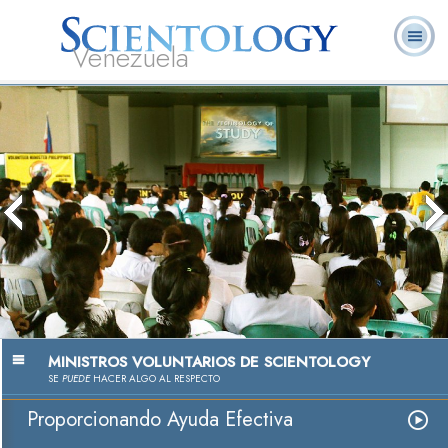
Venezuela
L. Ronald
¿Qué es
Ministros
Preguntas
Libros
Hubbard
Scientology?
Voluntarios
Frecuentes
MINISTROS VOLUNTARIOS DE SCIENTOLOGY
SE
PUEDE
HACER ALGO AL RESPECTO
Proporcionando Ayuda Efectiva