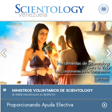
Venezuela
L. Ronald
¿Qué es
Ministros
Preguntas
Libros
Hubbard
Scientology?
Voluntarios
Frecuentes
Herramientas de Scientology
para la Vida
Los Componentes de la Comprensión
Ver Video
MINISTROS VOLUNTARIOS DE SCIENTOLOGY
SE
PUEDE
HACER ALGO AL RESPECTO
Proporcionando Ayuda Efectiva