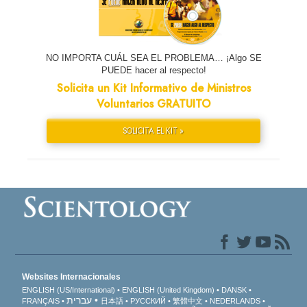
NO IMPORTA CUÁL SEA EL PROBLEMA… ¡Algo SE
PUEDE hacer al respecto!
Solicita un Kit Informativo de Ministros
Voluntarios GRATUITO
SOLICITA EL KIT »
Websites Internacionales
ENGLISH (US/International)
ENGLISH (United Kingdom)
DANSK
עברית
FRANÇAIS
日本語
РУССКИЙ
繁體中文
NEDERLANDS