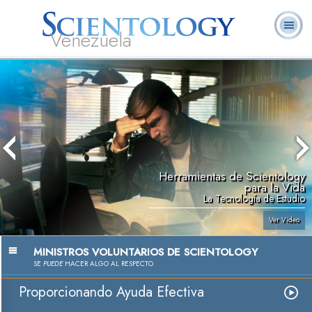
Venezuela
L. Ronald
¿Qué es
Ministros
Preguntas
Libros
Hubbard
Scientology?
Voluntarios
Frecuentes
Herramientas de Scientology
para la Vida
La Tecnología de Estudio
Ver Video
MINISTROS VOLUNTARIOS DE SCIENTOLOGY
SE
PUEDE
HACER ALGO AL RESPECTO
Proporcionando Ayuda Efectiva