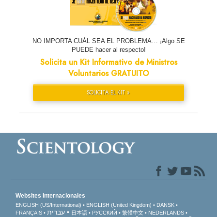
NO IMPORTA CUÁL SEA EL PROBLEMA… ¡Algo SE
PUEDE hacer al respecto!
Solicita un Kit Informativo de Ministros
Voluntarios GRATUITO
SOLICITA EL KIT »
Websites Internacionales
ENGLISH (US/International)
ENGLISH (United Kingdom)
DANSK
עברית
FRANÇAIS
日本語
РУССКИЙ
繁體中文
NEDERLANDS