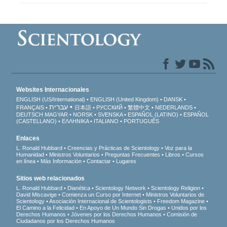
Websites Internacionales
ENGLISH (US/International)
ENGLISH (United Kingdom)
DANSK
עברית
FRANÇAIS
日本語
РУССКИЙ
繁體中文
NEDERLANDS
DEUTSCH
MAGYAR
NORSK
SVENSKA
ESPAÑOL (LATINO)
ESPAÑOL
(CASTELLANO)
ΕΛΛΗΝΙΚA
ITALIANO
PORTUGUÊS
Enlaces
L. Ronald Hubbard
Creencias y Prácticas de Scientology
Voz para la
Humanidad
Ministros Voluntarios
Preguntas Frecuentes
Libros
Cursos
en línea
Más Información
Contactar
Lugares
Sitios web relacionados
L. Ronald Hubbard
Dianética
Scientology Network
Scientology Religion
David Miscavige
Comienza un Curso por Internet
Ministros Voluntarios de
Scientology
Asociación Internacional de Scientologists
Freedom Magazine
El Camino a la Felicidad
En Apoyo de Un Mundo Sin Drogas
Unidos por los
Derechos Humanos
Jóvenes por los Derechos Humanos
Comisión de
Ciudadanos por los Derechos Humanos