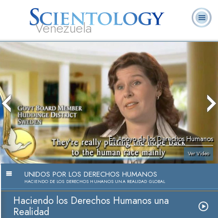
Venezuela
L. Ronald
¿Qué es
Ministros
Preguntas
Libros
Hubbard
Scientology?
Voluntarios
Frecuentes
En Apoyo de los Derechos Humanos
Ver Video
UNIDOS POR LOS DERECHOS HUMANOS
HACIENDO DE LOS DERECHOS HUMANOS UNA REALIDAD GLOBAL
Haciendo los Derechos Humanos una
Realidad