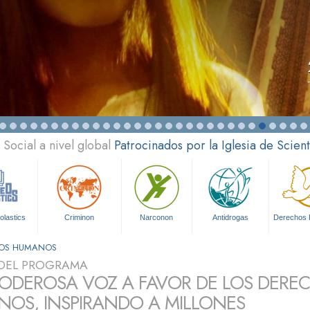
Social a nivel global
Patrocinados por la Iglesia de Scien
olastics
Criminon
Narconon
Antidrogas
Derechos
HOS HUMANOS
DEL PROGRAMA
ODEROSA VOZ A FAVOR DE LOS DERE
OS, INSPIRANDO A MILLONES