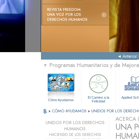
REVISTA FREEDOM:
UNA VOZ POR LOS
DERECHOS HUMANOS
Anterior
Programas Humanitarios y de Mejora 
▼
El Camino a la
Applied Sch
Cómo Ayudamos
Felicidad
»
CÓMO AYUDAMOS
»
UNIDOS POR LOS DEREC
ACERCA 
UNIDOS POR LOS DERECHOS
UNA P
HUMANOS
HUMAN
HACIENDO DE LOS DERECHOS