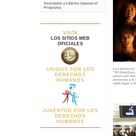
Asociados y Líderes Apoyan el
Programa
VISITA
LOS SITIOS WEB
OFICIALES
UNIDOS POR LOS
Los anuncios 
“30 Derechos,
DERECHOS
vistos por de
HUMANOS
personas a lo 
cada lugar y m
JUVENTUD POR LOS
DERECHOS
HUMANOS