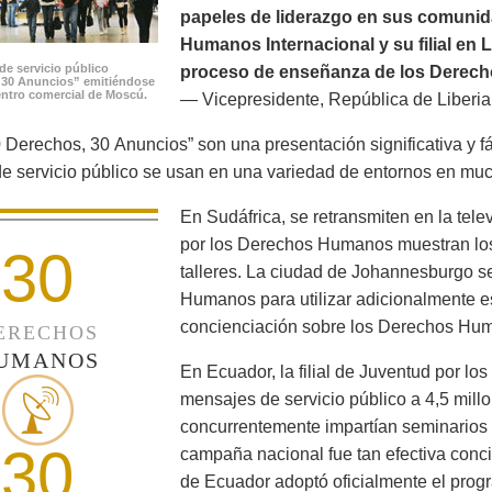
papeles de liderazgo en sus comunid
Humanos Internacional y su filial en 
de servicio público
proceso de enseñanza de los Derech
 30 Anuncios” emitiéndose
ntro comercial de Moscú.
— Vicepresidente, República de Liberia
 Derechos, 30 Anuncios” son una presentación significativa y f
e servicio público se usan en una variedad de entornos en mu
En Sudáfrica, se retransmiten en la tele
por los Derechos Humanos muestran los
30
talleres. La ciudad de Johannesburgo s
Humanos para utilizar adicionalmente es
concienciación sobre los Derechos Huma
ERECHOS
UMANOS
En Ecuador, la filial de Juventud por l
mensajes de servicio público a 4,5 mill
concurrentemente impartían seminarios 
30
campaña nacional fue tan efectiva conci
de Ecuador adoptó oficialmente el prog