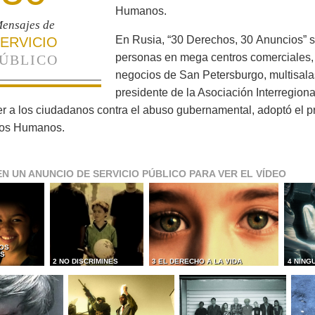
Humanos.
ensajes de
En Rusia, “30 Derechos, 30 Anuncios” s
ERVICIO
personas en mega centros comerciales,
ÚBLICO
negocios de San Petersburgo, multisalas
presidente de la Asociación Interregion
r a los ciudadanos contra el abuso gubernamental, adoptó el 
os Humanos.
EN UN ANUNCIO DE SERVICIO PÚBLICO PARA VER EL VÍDEO
OS
ES
2 NO DISCRIMINES
3 EL DERECHO A LA VIDA
4 NING