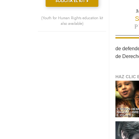
SOLICITA EL KIT »
M
(Youth for Human Rights education kit
S
also available)
P
de defende
de Derech
HAZ CLIC 
1 TODOS HEM
NACIDO LIBR
E IGUALES