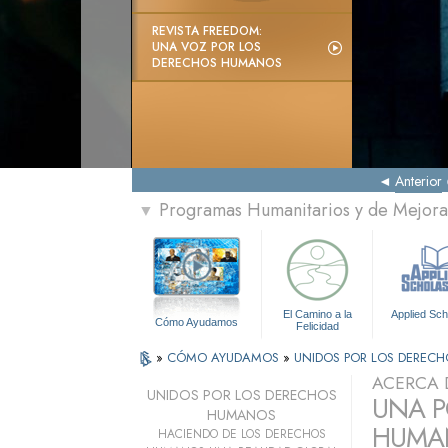
REVISTA FREEDOM:
UNA VOZ POR LOS
DERECHOS HUMANOS
Anterior
Programas Humanitarios y de Mejora 
▼
El Camino a la
Applied Sch
Cómo Ayudamos
Felicidad
»
CÓMO AYUDAMOS
»
UNIDOS POR LOS DEREC
ACERCA 
UNIDOS POR LOS DERECHOS
UNA P
HUMANOS
HUMAN
HACIENDO DE LOS DERECHOS