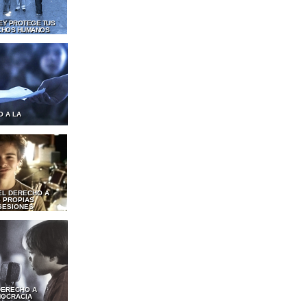
LEY PROTEGE TUS
CHOS HUMANOS
O A LA
EL DERECHO A
 PROPIAS
SESIONES
DERECHO A
MOCRACIA