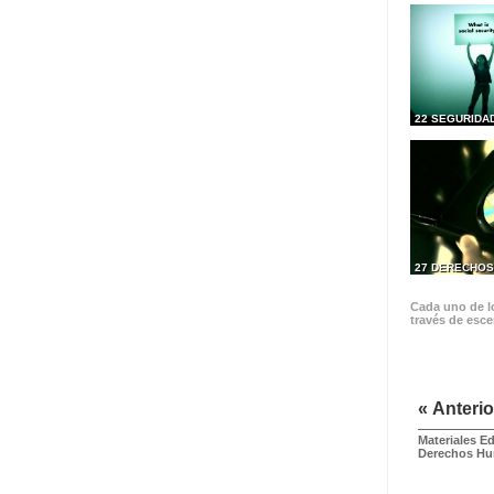
22 SEGURIDA
27 DERECHOS
Cada uno de lo
través de esce
« Anterio
Materiales E
Derechos H