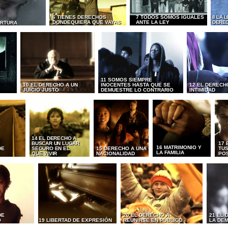
6 TIENES DERECHOS
7 TODOS SOMOS IGUALES
8 LA 
DONDEQUIERA QUE VAYAS
ANTE LA LEY
DERE
ORTURA
11 SOMOS SIEMPRE
10 EL DERECHO A UN
INOCENTES HASTA QUE SE
12 EL DERECH
JUICIO JUSTO
DEMUESTRE LO CONTRARIO
INTIMIDAD
14 EL DERECHO A
BUSCAR UN LUGAR
17 
16 MATRIMONIO Y
DE
SEGURO EN EL
15 DERECHO A UNA
TUS
LA FAMILIA
QUE VIVIR
NACIONALIDAD
PO
DE
20 EL DERECHO A
21 EL 
O
19 LIBERTAD DE EXPRESIÓN
REUNIRSE EN PÚBLICO
LA DE