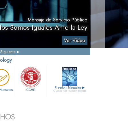
Mensaje de Servicio Público
dos Somos Iguales Ante la Ley
Ver Video
Siguiente
tology
Freedom Magazine
▶
 Humanos
CCHR
A Voice for Human Rights
CHOS