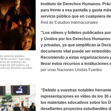
Instituto de Derechos Humanos. Prác
para frente a esa pantalla y gasta m
servicio público que en cualquiera de 
Red de Estudios Internacionales
“Los vídeos y folletos publicados p
y Unidos por los Derechos Humanos p
y privadas, ya que simplifican la Dec
documento vital puede ser entendido 
de servicio público
Recomiendo a estas organizaciones po
 30 Anuncios” han sido
cenas de millones de
llevar estos recursos a instituciones 
largo de 100 países, en
edio de difusión posible.
por unas Naciones Unidas Fuertes
“Debido a vuestras notables herramie
representaciones en vídeo de los 30 a
los materiales educativos sobre los
desafiantes proyectos estudiantiles 