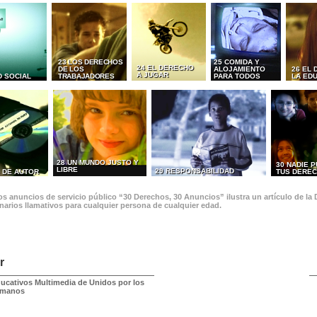
23 LOS DERECHOS
25 COMIDA Y
24 EL DERECHO
DE LOS
ALOJAMIENTO
26 EL
A JUGAR
D SOCIAL
TRABAJADORES
PARA TODOS
LA ED
28 UN MUNDO JUSTO Y
30 NADIE 
LIBRE
29 RESPONSABILIDAD
 DE AUTOR
TUS DERE
s anuncios de servicio público “30 Derechos, 30 Anuncios” ilustra un artículo de la
narios llamativos para cualquier persona de cualquier edad.
r
ducativos Multimedia de Unidos por los
umanos