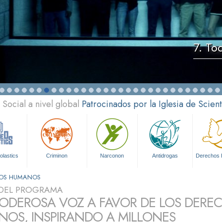
7. To
Social a nivel global
Patrocinados por la Iglesia de Scien
olastics
Criminon
Narconon
Antidrogas
Derechos
HOS HUMANOS
DEL PROGRAMA
ODEROSA VOZ A FAVOR DE LOS DERE
OS, INSPIRANDO A MILLONES