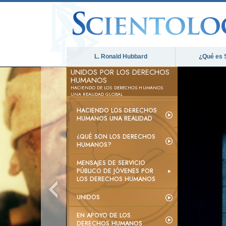
L. Ronald Hubbard
¿Qué es 
UNIDOS POR LOS DERECHOS
HUMANOS
HACIENDO DE LOS DERECHOS HUMANOS
UNA REALIDAD GLOBAL
HACIENDO LOS DERECHOS
HUMANOS UNA REALIDAD
¿QUÉ SON LOS DERECHOS
HUMANOS?
MENSAJES DE SERVICIO
PÚBLICO DE JÓVENES POR
LOS DERECHOS HUMANOS
UNIDOS
EN APOYO DE LOS
DERECHOS HUMANOS