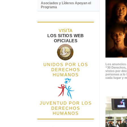
Asociados y Líderes Apoyan el
Programa
VISITA
LOS SITIOS WEB
OFICIALES
UNIDOS POR LOS
Los anuncios 
“30 Derechos,
DERECHOS
vistos por de
HUMANOS
personas a lo 
cada lugar y m
JUVENTUD POR LOS
DERECHOS
HUMANOS