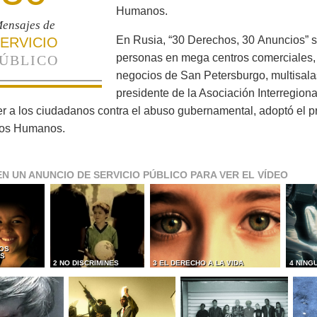
Humanos.
ensajes de
En Rusia, “30 Derechos, 30 Anuncios” s
ERVICIO
personas en mega centros comerciales,
ÚBLICO
negocios de San Petersburgo, multisalas
presidente de la Asociación Interregion
r a los ciudadanos contra el abuso gubernamental, adoptó el 
os Humanos.
EN UN ANUNCIO DE SERVICIO PÚBLICO PARA VER EL VÍDEO
OS
ES
2 NO DISCRIMINES
3 EL DERECHO A LA VIDA
4 NING