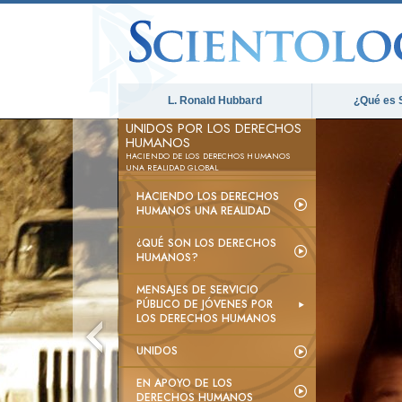
L. Ronald Hubbard
¿Qué es 
UNIDOS POR LOS DERECHOS
HUMANOS
HACIENDO DE LOS DERECHOS HUMANOS
UNA REALIDAD GLOBAL
HACIENDO LOS DERECHOS
HUMANOS UNA REALIDAD
¿QUÉ SON LOS DERECHOS
HUMANOS?
MENSAJES DE SERVICIO
PÚBLICO DE JÓVENES POR
LOS DERECHOS HUMANOS
UNIDOS
EN APOYO DE LOS
DERECHOS HUMANOS