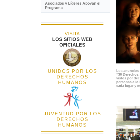
Asociados y Líderes Apoyan el
Programa
VISITA
LOS SITIOS WEB
OFICIALES
UNIDOS POR LOS
Los anuncios 
“30 Derechos,
DERECHOS
vistos por de
HUMANOS
personas a lo 
cada lugar y m
JUVENTUD POR LOS
DERECHOS
HUMANOS