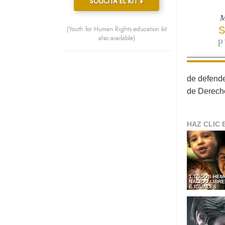
SOLICITA EL KIT »
M
(Youth for Human Rights education kit
S
also available)
P
de defende
de Derech
HAZ CLIC 
1 TODOS HEM
NACIDO LIBR
E IGUALES