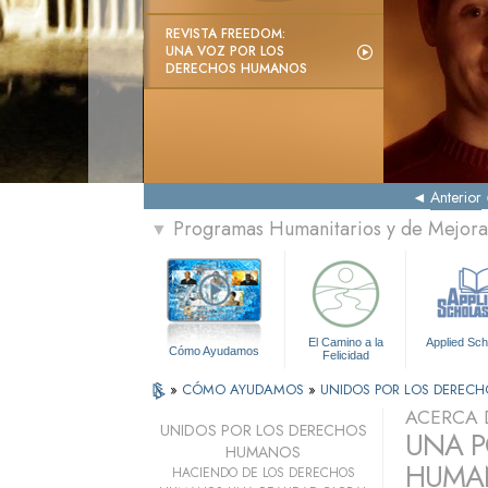
REVISTA FREEDOM:
UNA VOZ POR LOS
DERECHOS HUMANOS
Anterior
Programas Humanitarios y de Mejora 
▼
El Camino a la
Applied Sch
Cómo Ayudamos
Felicidad
»
CÓMO AYUDAMOS
»
UNIDOS POR LOS DEREC
ACERCA 
UNIDOS POR LOS DERECHOS
UNA P
HUMANOS
HUMAN
HACIENDO DE LOS DERECHOS