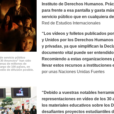
Instituto de Derechos Humanos. Prác
para frente a esa pantalla y gasta m
servicio público que en cualquiera de 
Red de Estudios Internacionales
“Los vídeos y folletos publicados p
y Unidos por los Derechos Humanos p
y privadas, ya que simplifican la Dec
documento vital puede ser entendido 
de servicio público
Recomiendo a estas organizaciones po
 30 Anuncios” han sido
cenas de millones de
llevar estos recursos a instituciones 
largo de 100 países, en
edio de difusión posible.
por unas Naciones Unidas Fuertes
“Debido a vuestras notables herramie
representaciones en vídeo de los 30 a
los materiales educativos sobre los
desafiantes proyectos estudiantiles 