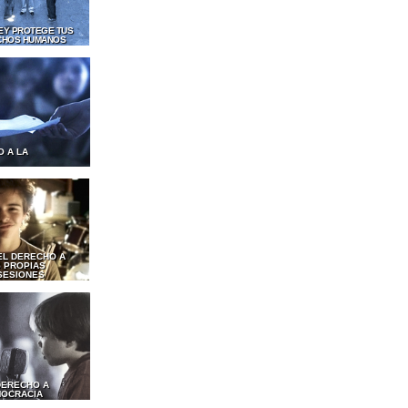
LEY PROTEGE TUS
CHOS HUMANOS
O A LA
EL DERECHO A
 PROPIAS
SESIONES
DERECHO A
MOCRACIA