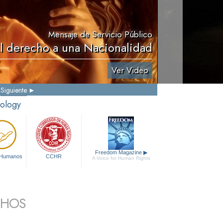
Mensaje de Servicio Público
El derecho a una Nacionalidad
Ver Video
Siguiente
tology
Freedom Magazine
▶
 Humanos
CCHR
A Voice for Human Rights
CHOS