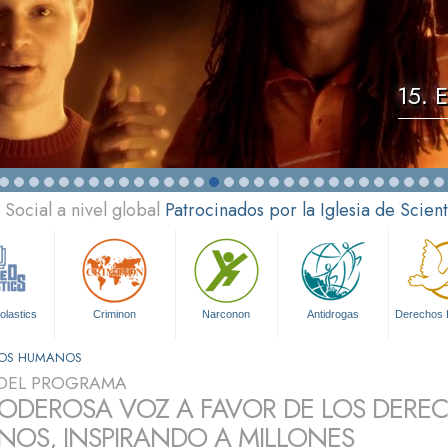
15. 
Social a nivel global
Patrocinados por la Iglesia de Scien
olastics
Criminon
Narconon
Antidrogas
Derechos
HOS HUMANOS
DEL PROGRAMA
ODEROSA VOZ A FAVOR DE LOS DERE
OS, INSPIRANDO A MILLONES