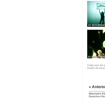
22 SEGURIDA
27 DERECHOS
Cada uno de lo
través de esce
« Anterio
Materiales E
Derechos H