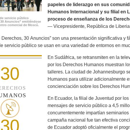
papeles de liderazgo en sus comunid
Humanos Internacional y su filial en 
de servicio público
proceso de enseñanza de los Derech
 30 Anuncios” emitiéndose
ntro comercial de Moscú.
— Vicepresidente, República de Liberia
 Derechos, 30 Anuncios” son una presentación significativa y f
e servicio público se usan en una variedad de entornos en mu
En Sudáfrica, se retransmiten en la tele
por los Derechos Humanos muestran los
30
talleres. La ciudad de Johannesburgo s
Humanos para utilizar adicionalmente es
concienciación sobre los Derechos Huma
ERECHOS
UMANOS
En Ecuador, la filial de Juventud por l
mensajes de servicio público a 4,5 mill
concurrentemente impartían seminarios 
30
campaña nacional fue tan efectiva conci
de Ecuador adoptó oficialmente el prog