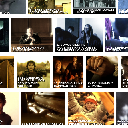
6 TIENES DERECHOS
7 TODOS SOMOS IGUALES
8 LA 
DONDEQUIERA QUE VAYAS
ANTE LA LEY
DERE
ORTURA
11 SOMOS SIEMPRE
10 EL DERECHO A UN
INOCENTES HASTA QUE SE
12 EL DERECH
JUICIO JUSTO
DEMUESTRE LO CONTRARIO
INTIMIDAD
14 EL DERECHO A
BUSCAR UN LUGAR
17 
16 MATRIMONIO Y
DE
SEGURO EN EL
15 DERECHO A UNA
TUS
LA FAMILIA
QUE VIVIR
NACIONALIDAD
PO
DE
20 EL DERECHO A
21 EL 
O
19 LIBERTAD DE EXPRESIÓN
REUNIRSE EN PÚBLICO
LA DE