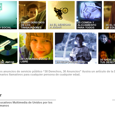
23 LOS DERECHOS
25 COMIDA Y
24 EL DERECHO
DE LOS
ALOJAMIENTO
26 EL
A JUGAR
D SOCIAL
TRABAJADORES
PARA TODOS
LA ED
28 UN MUNDO JUSTO Y
30 NADIE 
LIBRE
29 RESPONSABILIDAD
 DE AUTOR
TUS DERE
s anuncios de servicio público “30 Derechos, 30 Anuncios” ilustra un artículo de la
narios llamativos para cualquier persona de cualquier edad.
r
ducativos Multimedia de Unidos por los
umanos