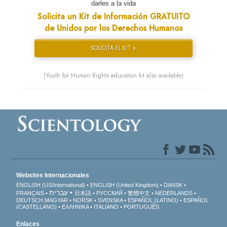
darles a la vida
Solicita un Kit de Información GRATUITO
de Unidos por los Derechos Humanos
SOLICITA EL KIT »
(Youth for Human Rights education kit also available)
Websites Internacionales
ENGLISH (US/International)
ENGLISH (United Kingdom)
DANSK
עברית
FRANÇAIS
日本語
РУССКИЙ
繁體中文
NEDERLANDS
DEUTSCH
MAGYAR
NORSK
SVENSKA
ESPAÑOL (LATINO)
ESPAÑOL
(CASTELLANO)
ΕΛΛΗΝΙΚA
ITALIANO
PORTUGUÊS
Enlaces